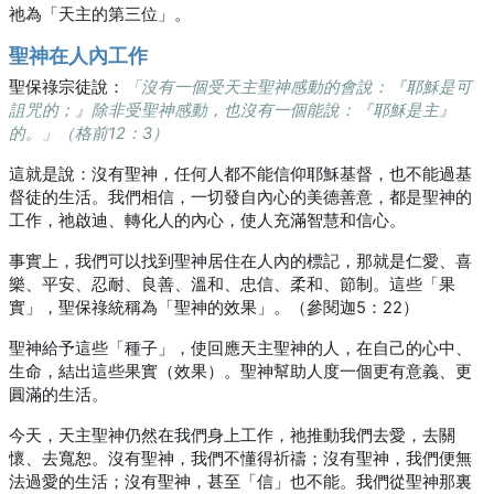
祂為「天主的第三位」。
聖神在人內工作
聖保祿宗徒說：
「沒有一個受天主聖神感動的會說：『耶穌是可
詛咒的；』除非受聖神感動，也沒有一個能說：『耶穌是主』
的。」（格前12：3）
這就是說：沒有聖神，任何人都不能信仰耶穌基督，也不能過基
督徒的生活。我們相信，一切發自內心的美德善意，都是聖神的
工作，祂啟迪、轉化人的內心，使人充滿智慧和信心。
事實上，我們可以找到聖神居住在人內的標記，那就是仁愛、喜
樂、平安、忍耐、良善、溫和、忠信、柔和、節制。這些「果
實」，聖保祿統稱為「聖神的效果」。（參閱迦5：22）
聖神給予這些「種子」，使回應天主聖神的人，在自己的心中、
生命，結出這些果實（效果）。聖神幫助人度一個更有意義、更
圓滿的生活。
今天，天主聖神仍然在我們身上工作，祂推動我們去愛，去關
懷、去寬恕。沒有聖神，我們不懂得祈禱；沒有聖神，我們便無
法過愛的生活；沒有聖神，甚至「信」也不能。我們從聖神那裏