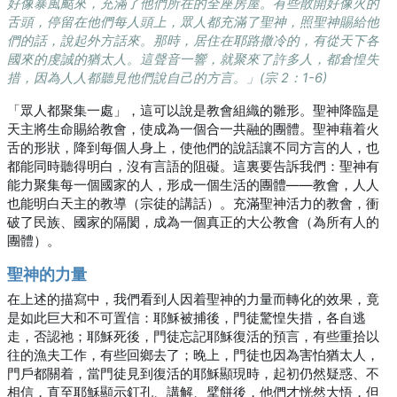
好像暴風颳來，充滿了他們所在的全座房屋。有些散開好像火的
舌頭，停留在他們每人頭上，眾人都充滿了聖神，照聖神賜給他
們的話，說起外方話來。那時，居住在耶路撒冷的，有從天下各
國來的虔誠的猶太人。這聲音一響，就聚來了許多人，都倉惶失
措，因為人人都聽見他們說自己的方言。」(宗 2：1-6)
「眾人都聚集一處」，這可以說是教會組織的雛形。聖神降臨是
天主將生命賜給教會，使成為一個合一共融的團體。聖神藉着火
舌的形狀，降到每個人身上，使他們的說話讓不同方言的人，也
都能同時聽得明白，沒有言語的阻礙。這裏要告訴我們：聖神有
能力聚集每一個國家的人，形成一個生活的團體——教會，人人
也能明白天主的教導（宗徒的講話）。充滿聖神活力的教會，衝
破了民族、國家的隔閡，成為一個真正的大公教會（為所有人的
團體）。
聖神的力量
在上述的描寫中，我們看到人因着聖神的力量而轉化的效果，竟
是如此巨大和不可置信：耶穌被捕後，門徒驚惶失措，各自逃
走，否認祂；耶穌死後，門徒忘記耶穌復活的預言，有些重拾以
往的漁夫工作，有些回鄉去了；晚上，門徒也因為害怕猶太人，
門戶都關着，當門徒見到復活的耶穌顯現時，起初仍然疑惑、不
相信，直至耶穌顯示釘孔、講解、擘餅後，他們才恍然大悟，但