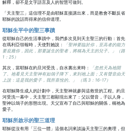
解釋，卻不是文字語言及人的智慧可做到。
「天主聖三」這信理不是由耶穌直接講出來，而是教會不斷反省
耶穌的說話而得來的信仰道理。
耶穌生平中的聖三事蹟
從耶穌自己的生活事蹟中，我們多次見到天主聖三的行動：首先
在瑪利亞領報時，天使對她說：
「聖神要臨於你，至高者的能力
要庇廕你，因此，那要誕生的聖者，將稱為天主的兒子。」（路
1：25）
其次，當耶穌在約旦河受洗，自水裏出來時：
「忽然天為祂開
了。祂看見天主聖神有如鴿子降下，來到祂上面；又有聲音由天
上說：這是我的愛子，我所喜悅的。」 （瑪 3：16-17）
在耶穌降生成人的計劃中，天主聖神就參與這救世的工程。約旦
河受洗一幕中，天主聖三都顯現出來了：父以聲音，子以人身，
聖神以鴿子的形態出現。天父宣布了自己與耶穌的關係，稱祂為
愛子。
耶穌所啟示的聖三道理
耶穌從沒有用「三位一體」這個名詞來談論天主聖三的奧理，但