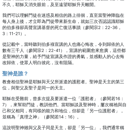
不久，耶穌又消失眼前，及至遠望耶穌升天離開。
我們可以理解門徒在迷惑及相信的路上徘徊，直至當聖神降臨在
每人身上後，才立即為門徒帶來新生命，就如三次否認認識耶穌
的伯多祿卻高聲宣講基督的死亡復活事蹟（參閱宗2：22-36，
3：11-21）。
從記載中，當時聽到伯多祿宣講的人也痛心悔改，令到歸依的人
數有三千人（參閱宗2：22-41），宣講的範圍愈來愈廣，這些都
是聖神的力量，給予門徒宣講及作證的勇氣，並感動人的心去悔
改歸依，使眾人明白彼此，沒有阻隔。
聖神是誰？
教會相信聖神是耶穌與天父所派遣的護慰者。聖神是天主的第三
位，與聖父及聖子是同一的天主。
耶穌在受難前，曾多次提及要派遣一位「護慰者」（參閱若16：
7），來幫助門徒，教訓他們。當耶穌談及聖神時，屢次稱祂與自
己和父相同，有同樣的能力和地位，但卻是「另一位護慰者」，
並稱為「真理之神」（參閱若14：16）。
這說明聖神雖與父及子同是天主，卻是「另一位」，我們通常稱