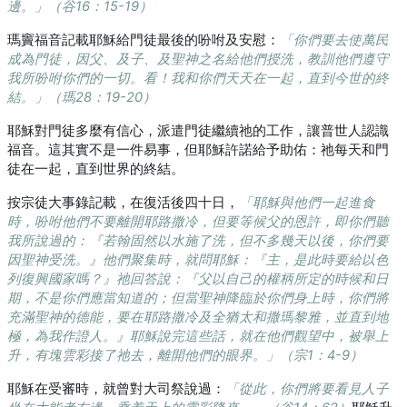
邊。」（谷16：15-19）
瑪竇福音記載耶穌給門徒最後的吩咐及安慰：
「你們要去使萬民
成為門徒，因父、及子、及聖神之名給他們授洗，教訓他們遵守
我所吩咐你們的一切。看！我和你們天天在一起，直到今世的終
結。」（瑪28：19-20）
耶穌對門徒多麼有信心，派遣門徒繼續祂的工作，讓普世人認識
福音。這其實不是一件易事，但耶穌許諾給予助佑：祂每天和門
徒在一起，直到世界的終結。
按宗徒大事錄記載，在復活後四十日，
「耶穌與他們一起進食
時，吩咐他們不要離開耶路撒冷，但要等候父的恩許，即你們聽
我所說過的：『若翰固然以水施了洗，但不多幾天以後，你們要
因聖神受洗。』他們聚集時，就問耶穌：『主，是此時要給以色
列復興國家嗎？』祂回答說：『父以自己的權柄所定的時候和日
期，不是你們應當知道的；但當聖神降臨於你們身上時，你們將
充滿聖神的德能，要在耶路撒冷及全猶太和撒瑪黎雅，並直到地
極，為我作證人。』耶穌說完這些話，就在他們觀望中，被舉上
升，有塊雲彩接了祂去，離開他們的眼界。」（宗1：4-9）
耶穌在受審時，就曾對大司祭說過：
「從此，你們將要看見人子