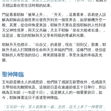
坐在大能者右邊，乘着天上的雲彩降來。」（谷14：62）
耶穌升
天標誌着在世生活時期的結束。
門徒看着耶穌「被舉上升」、「升天」，這裏看來，容易使人誤
解為耶穌由這個世界出發而升到另一個世界去，如穿梭機升空一
般。其實，從信仰角度來說，耶穌升天實在是指耶穌的人性到達
天父神性境界，與天父共融，天主子耶穌「坐在大能者右邊」，
這是說，復活的耶穌與天父享有同樣的尊威和光榮。
耶穌升天也標示，「出自父」的基督，現在「回到父」那裏，耶
穌升天給人打開獲得生命和天主幸福的門徑。這條門徑，使信從
耶穌的人有堅強的信心，將來跟隨基督，享受永遠的幸福及光
榮。
聖神降臨
五旬節是猶太人的感恩節，他們除了感謝五穀豐收外，也感謝天
主帶領祖先離開埃及。這個節日是在逾越節後五十日舉行，所以
稱為五旬節（一旬是十日）。這是猶太人的一個重要節日，如
今，耶穌揀選這日子派遣聖神降臨。
「五旬節一到，眾人都聚集一處。忽然，從天上來了一陣響聲，