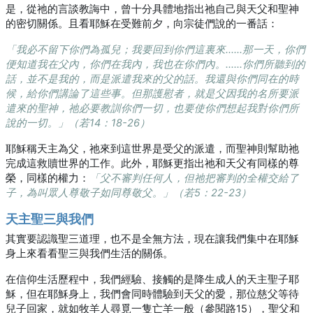
是，從祂的言談教誨中，曾十分具體地指出祂自己與天父和聖神
的密切關係。且看耶穌在受難前夕，向宗徒們說的一番話：
「我必不留下你們為孤兒；我要回到你們這裏來……那一天，你們
便知道我在父內，你們在我內，我也在你們內。……你們所聽到的
話，並不是我的，而是派遣我來的父的話。我還與你們同在的時
候，給你們講論了這些事。但那護慰者，就是父因我的名所要派
遣來的聖神，祂必要教訓你們一切，也要使你們想起我對你們所
說的一切。」（若14：18-26）
耶穌稱天主為父，祂來到這世界是受父的派遣，而聖神則幫助祂
完成這救贖世界的工作。此外，耶穌更指出祂和天父有同樣的尊
榮，同樣的權力：
「父不審判任何人，但祂把審判的全權交給了
子，為叫眾人尊敬子如同尊敬父。」（若5：22-23）
天主聖三與我們
其實要認識聖三道理，也不是全無方法，現在讓我們集中在耶穌
身上來看看聖三與我們生活的關係。
在信仰生活歷程中，我們經驗、接觸的是降生成人的天主聖子耶
穌，但在耶穌身上，我們會同時體驗到天父的愛，那位慈父等待
兒子回家，就如牧羊人尋覓一隻亡羊一般（參閱路15），聖父和