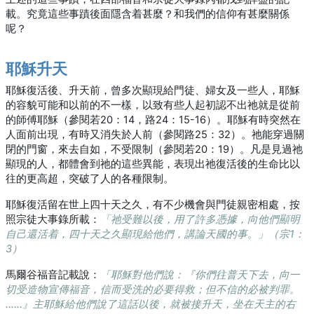
載。究竟這些事蹟後面隱含着甚麼？和我們的信仰有甚麼關係
呢？
耶穌升天
耶穌復活後、升天前，曾多次顯現給門徒、婦女及一些人，耶穌
的容貌可能和以前的不一樣，以致有些人起初認不出祂就是從前
的師傅耶穌（參閱若20：14，路24：15-16）。耶穌有時突然在
人面前出現，有時又消失於人前（參閱路25：32）。祂能穿過關
閉的門窗，來去自如，不受限制（參閱若20：19）。凡是見過祂
顯現的人，都體會到祂的這些異能，表現出祂復活後的生命比以
往的更高超，突破了人的各種限制。
耶穌復活留在世上四十天之久，有不少機會與門徒親密相處，按
照宗徒大事錄所載：
「祂受難以後，用了許多憑據，向他們顯明
自己還活着，四十天之久顯現給他們，講論天國的事。」（宗1：
3）
馬爾谷福音記載說：
「耶穌對他們說：『你們往普天下去，向一
切受造物宣傳福音，信而受洗的必要得救；但不信的必被判罪。
……』主耶穌給他們說了這話以後，就被接升天，坐在天主的右