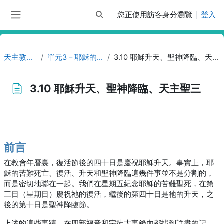
跳至主內容
您正使用訪客身分瀏覽
登入
切換搜尋輸入框
側板
天主教教友
單元3 – 耶穌的一生
3.10 耶穌升天、聖神降臨、天主聖三
3.10 耶穌升天、聖神降臨、天主聖三
完成課程所需要的條件
前言
在教會年曆裏，復活節後的四十日是慶祝耶穌升天。事實上，耶
穌的苦難死亡、復活、升天和聖神降臨這幾件事並不是分割的，
而是密切地聯在一起。我們在星期五紀念耶穌的苦難聖死，在第
三日（星期日）慶祝祂的復活，繼後的第四十日是祂的升天，之
後的第十日是聖神降臨節。
上述的這些事蹟，在四部福音和宗徒大事錄內都找到詳盡的記