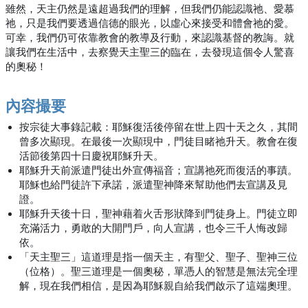
雖然，天主仍然是遠超過我們的理解，但我們仍能認識祂、愛慕
祂，只是我們要透過信德的眼光，以虛心來接受和體會祂的愛。
可幸，我們仍可依靠教會的教導及行動，來認識基督的教誨。就
讓我們在生活中，去察覺天主聖三的臨在，去發現這個令人驚喜
的奧秘！
內容撮要
按宗徒大事錄記載：耶穌復活後停留在世上四十天之久，其間
曾多次顯現。在最後一次顯現中，門徒目睹祂升天。教會在復
活節後第四十日慶祝耶穌升天。
耶穌升天前派遣門徒出外宣傳福音；宣講祂死而復活的事蹟。
耶穌也給門徒許下承諾，派遣聖神降來幫助他們去宣講及見
證。
耶穌升天後十日，聖神藉着火舌形狀降到門徒身上。門徒立即
充滿活力，勇敢的大開門戶，向人宣講，也令三千人悔改歸
依。
「天主聖三」這道理是指一個天主，有聖父、聖子、聖神三位
（位格）。聖三道理是一個奧秘，單憑人的智慧是無法完全理
解，現在我們相信，是因為耶穌親自給我們啟示了這端奧理。