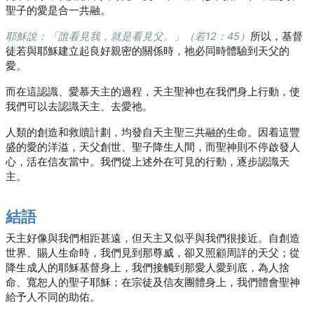
聖子的愛是合一共融。
耶穌說：「誰看見我，就是看見父。」（若12：45）
所以，基督
徒若與耶穌建立起良好親密的關係時，祂必同時體驗到天父的
愛。
而在這認識、愛慕天主的過程，天主聖神也在我們身上行動，使
我們可以去認識天主、去愛祂。
人類的創造和救贖計劃，均發自天主聖三共融的生命。因着這豐
盛的愛的洋溢，天父創世、聖子降生人間，而聖神則不停啟發人
心，活在信友當中。我們從上述外在可見的行動，逐步認識天
主。
結語
天主好像與我們相距甚遠，但天主又似乎與我們很接近。自創造
世界、賜人生命時，我們見到那尊威，卻又照顧周詳的天父；從
降生成人的耶穌基督身上，我們接觸到那愛人愛到底，為人捨
命、寬恕人的聖子耶穌；在宗徒及信友團體身上，我們體會聖神
給予人不同的助佑。