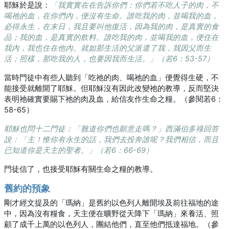
耶穌於是說：
「我實實在在告訴你們：你們若不吃人子的肉，不
喝祂的血，在你們內，便沒有生命。誰吃我的肉，並喝我的血，
必得永生，在末日，我且要叫他復活，因為我的肉，是真實的食
品；我的血，是真實的飲料。誰吃我的肉，並喝我的血，便住在
我內，我也住在他內。就如那生活的父派遣了我，我因父而生
活；照樣，那吃我的人，也要因我而生活。」（若6：53-57）
當時門徒中有些人聽到「吃祂的肉、喝祂的血」便覺得生硬，不
能接受就離開了耶穌。但耶穌沒有因此改變祂的教導，反而堅決
表明祂確實要賜下祂的肉及血，給信友作生命之糧。（參閱若6：
58-65）
耶穌也問十二門徒：「難道你們也願意走嗎？」西滿伯多祿回答
說：「主！惟你有永生的話，我們去投奔誰呢？我們相信，而且
已知道你是天主的聖者。」（若6：66-69）
門徒信了，也接受耶穌有關生命之糧的教導。
舊約的預象
剛才經文提及的「瑪納」是舊約以色列人離開埃及前往福地的途
中，因為沒有糧食，天主便在曠野從天降下「瑪納」來養活、照
顧了成千上萬的以色列人，團結他們，直至他們抵達福地。（參