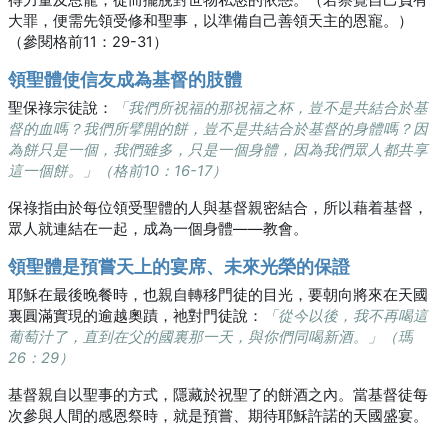
大罪，便需先領受修和聖事，以準備自己善領天主的恩寵。）
（參閱格前11：29-31）
領聖體使信友成為基督的肢體
聖保祿宗徒說：
「我們所祝福的那祝福之杯，豈不是共結合於基
督的血嗎？我們所擘開的餅，豈不是共結合於基督的身體嗎？因
為餅只是一個，我們雖多，只是一個身體，因為我們眾人都共享
這一個餅。」（格前10：16-17）
保祿指由於每位領受聖體的人與基督親密結合，所以藉着基督，
眾人就連結在一起，成為一個身體――教會。
領聖體是預嘗天上的宴席、未來光榮的保證
耶穌在最後晚餐時，也親自轉移門徒的目光，要朝向將來在天國
裏圓滿實現的逾越奧蹟，祂對門徒說：
「從今以後，我不再喝這
葡萄汁了，直到在父的國裏那一天，與你們同喝新酒。」（瑪
26：29）
基督親自以聖事的方式，隱藏於祝聖了的餅酒之內。當基督徒每
次參與人間的感恩祭時，就是預嘗、期待耶穌許諾的天國盛宴。