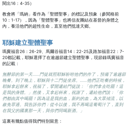
閱出16：4-35）
教會將「瑪納」看作為「聖體聖事」的標記及預象（參閱格前
10：1-17），因為「聖體聖事」也將信友團結在基督的身體之
內，養活他們的超性生命，直至他們抵達天鄉。
耶穌建立聖體聖事
瑪竇福音26：26-29、馬爾谷福音14：22-25及路加福音22：7-
20都記載，耶穌選擇了在逾越節建立聖體聖事，現節錄瑪竇福音
的記載：
無酵節的第一天……門徒就照耶穌吩咐他們的作了，預備了逾越節
晚餐。到了晚上，耶穌與十二門徒坐席。……他們正吃餐的時候，
耶穌拿起餅來，祝福了，擘開遞給門徒說：「你們拿去吃罷！這
是我的身體。」然後，又拿起杯來，祝謝了，遞給他們說：「你
們都由其中喝罷！因為這是我的血，新約的血，為大眾傾流，以
赦免罪過。我告訴你們：從今以後，我不再喝這葡萄汁了，直到
在我父的國裏那一天，與你們同喝新酒。」
這裏有幾點值得我們特別留意：