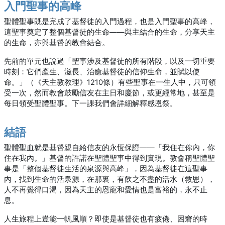
入門聖事的高峰
聖體聖事既是完成了基督徒的入門過程，也是入門聖事的高峰，
這聖事奠定了整個基督徒的生命――與主結合的生命，分享天主
的生命，亦與基督的教會結合。
先前的單元也說過「聖事涉及基督徒的所有階段，以及一切重要
時刻：它們產生、滋長、治癒基督徒的信仰生命，並賦以使
命。」（《天主教教理》1210條）有些聖事在一生人中，只可領
受一次，然而教會鼓勵信友在主日和慶節，或更經常地，甚至是
每日領受聖體聖事。下一課我們會詳細解釋感恩祭。
結語
聖體聖血就是基督親自給信友的永恆保證――「我住在你內，你
住在我內。」基督的許諾在聖體聖事中得到實現。教會稱聖體聖
事是「整個基督徒生活的泉源與高峰」，因為基督徒在這聖事
內，找到生命的活泉源，在那裏，有飲之不盡的活水（救恩），
人不再覺得口渴，因為天主的恩寵和愛情也是富裕的，永不止
息。
人生旅程上豈能一帆風順？即使是基督徒也有疲倦、困窘的時