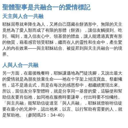
聖體聖事是共融合一的愛情標記
天主與人合一共融
耶穌屈尊就卑降生為人，又將自己隱藏在餅酒形中。無限的天主
竟然為了愛人類而成了有限的形體（餅酒），讓信友觸摸到、吃
到、喝到，進入信友心中。領基督的體血，讓人能透過真實有形
的物質，藉着感官領受耶穌，繼而在人的靈性和生命中，產生驚
人的內在效果――與主耶穌結合、被提昇到與天主共融合一的境
界。
人與人合一共融
另一方面，在最後晚餐時，耶穌謙遜地為門徒洗腳，又說出最大
的愛情就是為朋友捨棄生命――祂在十字架上傾流寶血、祭獻犧
牲，這不是過去式，而是在每次的感恩祭中，都繼續實現出來。
所以，當信友分享聖體時，就是分享同一基督的愛，這驅使和幫
助信友要肖似祂，如同祂在服務時要謙卑，付出時要不怕犧牲。
「與主共融」能幫助信徒達至「與人共融」，耶穌就曾吩咐信徒
要在最小的兄弟中，認出祂來，以言、以行幫助有需要的人，就
是幫助祂。（參閱瑪25：34-40）