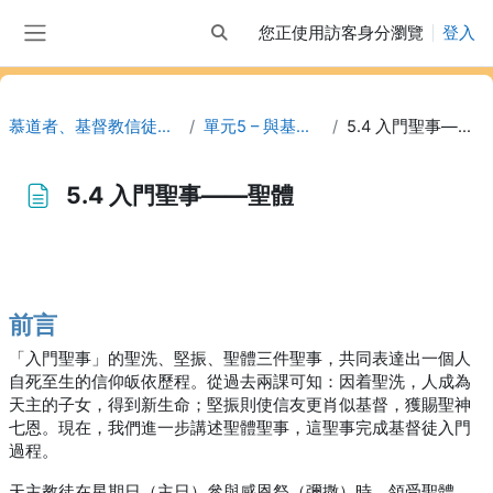
跳至主內容
您正使用訪客身分瀏覽
登入
切換搜尋輸入框
側板
慕道者、基督教信徒、其他
單元5 – 與基督相遇
5.4 入門聖事——聖體
5.4 入門聖事——聖體
完成課程所需要的條件
前言
「入門聖事」的聖洗、堅振、聖體三件聖事，共同表達出一個人
自死至生的信仰皈依歷程。從過去兩課可知：因着聖洗，人成為
天主的子女，得到新生命；堅振則使信友更肖似基督，獲賜聖神
七恩。現在，我們進一步講述聖體聖事，這聖事完成基督徒入門
過程。
天主教徒在星期日（主日）參與感恩祭（彌撒）時，領受聖體。