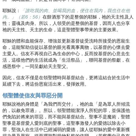
耶穌說：
「誰吃我的肉、並喝我的血，便住在我內，我也住在他
內。」（若6：56）
在餅酒形下的是整個的耶穌，祂的天主性及人
性；靈魂及肉身。所以，人領受的是整個的基督，因而人也分享
祂的天主性、天主的生命，這是聖體聖事帶來的主要效果。
耶穌的體和血能保存、增強並更新基督徒受洗時所接受的恩寵生
命，這能幫助信徒以基督的眼光看萬事萬物，以基督的心懷去愛
主愛人。信友不再視自己為生命的中心，反而按基督的心意去生
活，這樣他們的生活就成為「生活祭品」，聯同基督的祭獻，在
感恩祭中，一同呈獻給天主聖父。
因此，信友不僅是在領聖體時與基督結合，更將這結合於生活中
延續下去，將這份恩寵活出來，發揮效用。
領聖體使信友與罪惡分開
耶穌說祂的身體是「為我們而交付」，祂的血「是為眾人所傾流
的，以赦免罪過」。所以，領聖體能潔淨人所犯的罪，並保護他
們免陷於將來的罪惡，而不能與基督結合。聖事不是魔術，聖體
聖事是基督愛人愛到底的聖事，這聖事激發人的愛德以除去小
罪，堅強人在生活中已經減弱的愛德，讓人從耶穌的愛中重新獲
得力量及恩寵，從而擺脫對世物私慾的依戀。（若察覺自己負有