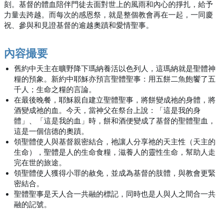
刻。基督的體血陪伴門徒去面對世上的風雨和內心的掙扎，給予
力量去跨越。而每次的感恩祭，就是整個教會再在一起，一同慶
祝、參與和見證基督的逾越奧蹟和愛情聖事。
內容撮要
舊約中天主在曠野降下瑪納養活以色列人，這瑪納就是聖體神
糧的預象。新約中耶穌亦預言聖體聖事：用五餅二魚飽饗了五
千人；生命之糧的言論。
在最後晚餐，耶穌親自建立聖體聖事，將餅變成祂的身體，將
酒變成祂的血。今天，當神父在祭台上說：「這是我的身
體」、「這是我的血」時，餅和酒便變成了基督的聖體聖血，
這是一個信德的奧蹟。
領聖體使人與基督親密結合，祂讓人分享祂的天主性（天主的
生命），聖體是人的生命食糧，滋養人的靈性生命，幫助人走
完在世的旅途。
領聖體使人獲得小罪的赦免，並成為基督的肢體，與教會更緊
密結合。
聖體聖事是天人合一共融的標記，同時也是人與人之間合一共
融的記號。