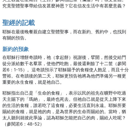
究竟聖體聖事帶給信友甚麼神恩？它在信友生活中有甚麼意義？
聖經的記載
耶穌在最後晚餐親自建立聖體聖事，而在新約、舊約中，也找到
有關的預告。
新約的預象
在耶穌行增餅奇蹟時，祂（拿起餅）祝謝後，擘開，然後交給門
徒分派給數千名羣眾，使他們吃飽，最後還剩餘了十二筐（參閱
若6：1-15）。這奇蹟預示了耶穌賜予的食糧使人飽足，而且十分
豐裕。在奇蹟後的第二天，耶穌更預告祂將為他們準備另一種更
重要的永生食糧，就是祂自己。
耶穌指出自己是「生命的食糧」，表示以民的祖先在曠野中吃過
天主賜下的「瑪納」，最終也死去。但祂自己就是從天上降下來
的生活的食糧，誰若吃了這食糧，必要生活直到永遠。耶穌所要
賜給的食糧，就是祂的肉，是為世界的生命而賜給的。當時，猶
太人聽到就彼此爭論，認為耶穌怎能把自己的肉，賜給人吃呢？
（參閱若6：48-52）