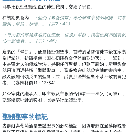
耶穌把祝聖聖體聖血的神聖職務，交給了宗徒。
在初期教會內，
「他們（教會信眾）專心聽取宗徒的訓誨，時常
團聚，擘餅，祈禱。」（宗2：42）
「每天都成羣結隊地前往聖殿，也挨戶擘餅，懷着歡樂和誠實的
心一起進食。」（宗2：46）
這裏的「擘餅」，便是指聖體聖事。當時的基督信徒常聚在家裏
舉行擘餅、祈禱禮儀（因在初期教會仍然面對迫害）。「擘餅」
本是猶太人的傳統說法，是指任何聚餐，但到了新約，新興教會
就用這詞語特指「聖體聖事」。聖保祿宗徒就曾在他的書信中，
談及該如何領受主的聖餐，並且譴責那些對聖餐不恭不敬的冒犯
者。（參閱格前11：17-34）
如今宗徒的繼承人，即主教及主教的合作者——神父（司祭），
就繼續按耶穌的吩咐，照樣舉行聖體聖事。
聖體聖事的標記
麥麵餅與葡萄酒是聖體聖事的必然標記，因為耶穌在逾越節晚餐
選擇了它們作為自己的身體及血的「質料」。教會忠於主的命