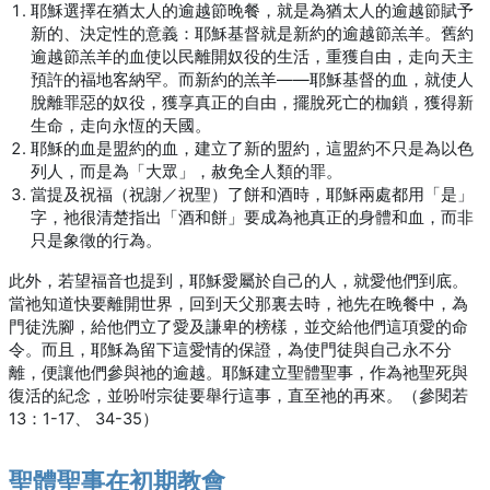
耶穌選擇在猶太人的逾越節晚餐，就是為猶太人的逾越節賦予
新的、決定性的意義：耶穌基督就是新約的逾越節羔羊。舊約
逾越節羔羊的血使以民離開奴役的生活，重獲自由，走向天主
預許的福地客納罕。而新約的羔羊——耶穌基督的血，就使人
脫離罪惡的奴役，獲享真正的自由，擺脫死亡的枷鎖，獲得新
生命，走向永恆的天國。
耶穌的血是盟約的血，建立了新的盟約，這盟約不只是為以色
列人，而是為「大眾」，赦免全人類的罪。
當提及祝福（祝謝／祝聖）了餅和酒時，耶穌兩處都用「是」
字，祂很清楚指出「酒和餅」要成為祂真正的身體和血，而非
只是象徵的行為。
此外，若望福音也提到，耶穌愛屬於自己的人，就愛他們到底。
當祂知道快要離開世界，回到天父那裏去時，祂先在晚餐中，為
門徒洗腳，給他們立了愛及謙卑的榜樣，並交給他們這項愛的命
令。而且，耶穌為留下這愛情的保證，為使門徒與自己永不分
離，便讓他們參與祂的逾越。耶穌建立聖體聖事，作為祂聖死與
復活的紀念，並吩咐宗徒要舉行這事，直至祂的再來。（參閱若
13：1-17、 34-35）
聖體聖事在初期教會