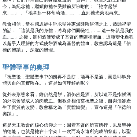
令，為紀念祂，繼續做祂在受難前所吩咐的：「祂拿起餅
來……」，「祂拿起一杯葡萄酒……」，直到祂光榮地再來。
教會相信，當在感恩經中呼求聖神惠然降臨餅酒之上，恭誦祝聖
的話：「這就是我的身體，將為你們而犧牲，……這一杯就是我的
血……」之後，餅和酒便變成了基督的聖體和聖血，這種變化過程
以超乎人理解的方式使餅酒成為基督的體血，教會認為這是「信
德的奧蹟」、深邃的奧理。
聖體聖事的奧理
「祝聖後，聖體聖事中的餅再不是餅，酒再不是酒，而是耶穌身
體與血的真實臨在。」這是如何理解的呢？
從外表形態來看，餅仍然是餅，酒仍然是酒，所以這不是指餅酒
的外表會變成人的肉或血。但教會相信當祝聖之後，餅與酒卻產
生了實質的改變，教會稱之為「實體轉變」，宣布這是「信德的
奧蹟」。
這是天主教會的核心信仰之一：因着基督的所言所行，以及聖神
的德能，也就是祂在十字架上一次而為永遠所完成的祭獻，以聖