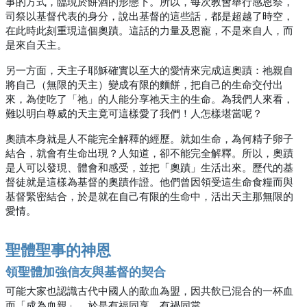
事的方式，臨現於餅酒的形態下。所以，每次教會舉行感恩祭，
司祭以基督代表的身分，說出基督的這些話，都是超越了時空，
在此時此刻重現這個奧蹟。這話的力量及恩寵，不是來自人，而
是來自天主。
另一方面，天主子耶穌確實以至大的愛情來完成這奧蹟：祂親自
將自己（無限的天主）變成有限的麵餅，把自己的生命交付出
來，為使吃了「祂」的人能分享祂天主的生命。為我們人來看，
難以明白尊威的天主竟可這樣愛了我們！人怎樣堪當呢？
奧蹟本身就是人不能完全解釋的經歷。就如生命，為何精子卵子
結合，就會有生命出現？人知道，卻不能完全解釋。所以，奧蹟
是人可以發現、體會和感受，並把「奧蹟」生活出來。歷代的基
督徒就是這樣為基督的奧蹟作證。他們曾因領受這生命食糧而與
基督緊密結合，於是就在自己有限的生命中，活出天主那無限的
愛情。
聖體聖事的神恩
領聖體加強信友與基督的契合
可能大家也認識古代中國人的歃血為盟，因共飲已混合的一杯血
而「成為血親」，於是有福同享，有禍同當。