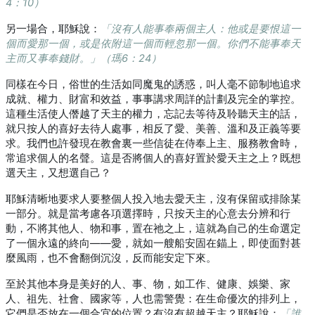
4：10）
另一場合，耶穌說：
「沒有人能事奉兩個主人：他或是要恨這一
個而愛那一個，或是依附這一個而輕忽那一個。你們不能事奉天
主而又事奉錢財。」（瑪6：24）
同樣在今日，俗世的生活如同魔鬼的誘惑，叫人毫不節制地追求
成就、權力、財富和效益，事事講求周詳的計劃及完全的掌控。
這種生活使人僭越了天主的權力，忘記去等待及聆聽天主的話，
就只按人的喜好去待人處事，相反了愛、美善、溫和及正義等要
求。我們也許發現在教會裏一些信徒在侍奉上主、服務教會時，
常追求個人的名聲。這是否將個人的喜好置於愛天主之上？既想
選天主，又想選自己？
耶穌清晰地要求人要整個人投入地去愛天主，沒有保留或排除某
一部分。就是當考慮各項選擇時，只按天主的心意去分辨和行
動，不將其他人、物和事，置在祂之上，這就為自己的生命選定
了一個永遠的終向——愛，就如一艘船安固在錨上，即使面對甚
麼風雨，也不會翻倒沉沒，反而能安定下來。
至於其他本身是美好的人、事、物，如工作、健康、娛樂、家
人、祖先、社會、國家等，人也需警覺：在生命優次的排列上，
它們是否放在一個合宜的位置？有沒有超越天主？耶穌說：
「誰