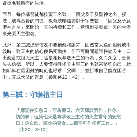
督徒名號應有的生活。
而且，每位基督徒都按聖三名號：「因父及子及聖神之名」授
洗，成為基督的門徒。教會鼓勵信徒以十字聖號：「因父及子及
聖神之名」來開始一天的祈禱和工作，意識到要奉獻一天的生活
來光榮天主聖名。
此外，第二誡提醒信友不要抱怨和詛咒。固然當人遇到艱難或不
義時，對天主的信心便易受動搖，但不可將問題歸咎於天主，口
出怨言或詛咒天主，這是相反恭敬天主的行為，久而久之，更會
失去信德。所以，人要懂得呼求天主聖三的名號來堅強自己，就
如耶穌在最困難的時刻也呼求「父啊！」並祈求自己能在困苦
中，完成天父的旨意（參閱路22：42）。
第三誡：守瞻禮主日
「應記住安息日，守為聖日。六天應該勞作，作你一
切的事；但第七天是為恭敬上主你的天主當守的安息
日；你自己、連你的兒女……都不可作任何工作。」
（出20：8-10）