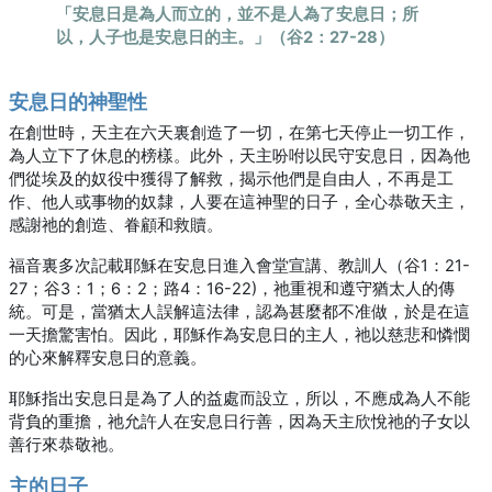
「安息日是為人而立的，並不是人為了安息日；所
以，人子也是安息日的主。」（谷2：27-28）
安息日的神聖性
在創世時，天主在六天裏創造了一切，在第七天停止一切工作，
為人立下了休息的榜樣。此外，天主吩咐以民守安息日，因為他
們從埃及的奴役中獲得了解救，揭示他們是自由人，不再是工
作、他人或事物的奴隸，人要在這神聖的日子，全心恭敬天主，
感謝祂的創造、眷顧和救贖。
福音裏多次記載耶穌在安息日進入會堂宣講、教訓人（谷1：21-
27；谷3：1；6：2；路4：16-22)，祂重視和遵守猶太人的傳
統。可是，當猶太人誤解這法律，認為甚麼都不准做，於是在這
一天擔驚害怕。因此，耶穌作為安息日的主人，祂以慈悲和憐憫
的心來解釋安息日的意義。
耶穌指出安息日是為了人的益處而設立，所以，不應成為人不能
背負的重擔，祂允許人在安息日行善，因為天主欣悅祂的子女以
善行來恭敬祂。
主的日子