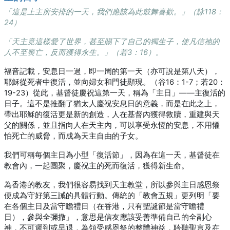
「這是上主所安排的一天，我們應該為此鼓舞喜歡。」（詠118：
24）
「天主竟這樣愛了世界，甚至賜下了自己的獨生子，使凡信祂的
人不至喪亡，反而獲得永生。」（若3：16）。
福音記載，安息日一過，即一周的第一天（亦可說是第八天），
耶穌從死者中復活，並向婦女和門徒顯現。（谷16：1-7；若20：
19-23）從此，基督徒慶祝這第一天，稱為「主日」——主復活的
日子。這不是推翻了猶太人慶祝安息日的意義，而是在此之上，
帶出耶穌的復活更是新的創造，人在基督內獲得救贖，重建與天
父的關係，並且指向人在天主內，可以享受永恆的安息，不用懼
怕死亡的威脅，而成為天主自由的子女。
我們可稱每個主日為小型「復活節」，因為在這一天，基督徒在
教會內，一起團聚，慶祝主的死而復活，獲得新生命。
為香港的教友，我們很容易找到天主教堂，所以參與主日感恩祭
便成為守好第三誡的具體行動。傳統的「教會五規」更列明「要
在各個主日及當守瞻禮日（在香港，只有聖誕節是當守瞻禮
日），參與全彌撒」，意思是信友應該妥善準備自己的全副心
神，不可遲到或早退，為領受感恩祭的整體神益，聆聽聖言及在