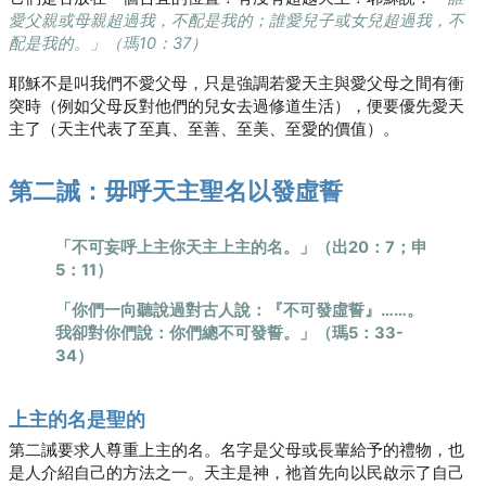
愛父親或母親超過我，不配是我的；誰愛兒子或女兒超過我，不
配是我的。」（瑪10：37）
耶穌不是叫我們不愛父母，只是強調若愛天主與愛父母之間有衝
突時（例如父母反對他們的兒女去過修道生活），便要優先愛天
主了（天主代表了至真、至善、至美、至愛的價值）。
第二誡：毋呼天主聖名以發虛誓
「不可妄呼上主你天主上主的名。」（出20：7；申
5：11）
「你們一向聽說過對古人說：『不可發虛誓』……。
我卻對你們說：你們總不可發誓。」（瑪5：33-
34）
上主的名是聖的
第二誡要求人尊重上主的名。名字是父母或長輩給予的禮物，也
是人介紹自己的方法之一。天主是神，祂首先向以民啟示了自己