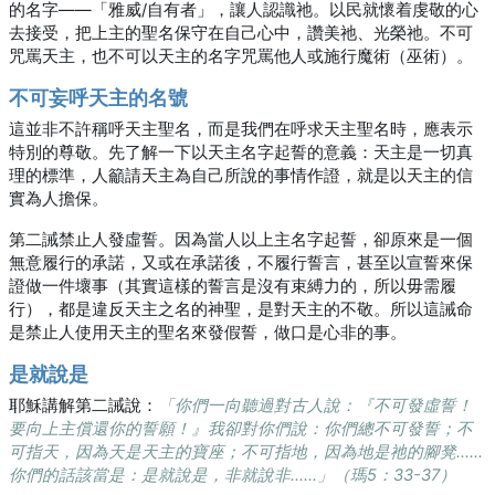
的名字——「雅威/自有者」，讓人認識祂。以民就懷着虔敬的心
去接受，把上主的聖名保守在自己心中，讚美祂、光榮祂。不可
咒罵天主，也不可以天主的名字咒罵他人或施行魔術（巫術）。
不可妄呼天主的名號
這並非不許稱呼天主聖名，而是我們在呼求天主聖名時，應表示
特別的尊敬。先了解一下以天主名字起誓的意義：天主是一切真
理的標準，人籲請天主為自己所說的事情作證，就是以天主的信
實為人擔保。
第二誡禁止人發虛誓。因為當人以上主名字起誓，卻原來是一個
無意履行的承諾，又或在承諾後，不履行誓言，甚至以宣誓來保
證做一件壞事（其實這樣的誓言是沒有束縛力的，所以毋需履
行），都是違反天主之名的神聖，是對天主的不敬。所以這誡命
是禁止人使用天主的聖名來發假誓，做口是心非的事。
是就說是
耶穌講解第二誡說：
「你們一向聽過對古人說：『不可發虛誓！
要向上主償還你的誓願！』我卻對你們說：你們總不可發誓；不
可指天，因為天是天主的寶座；不可指地，因為地是祂的腳凳……
你們的話該當是：是就說是，非就說非……」（瑪5：33-37）