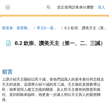
跳至主內容
您正使用訪客身分瀏覽
登入
切換搜尋輸入框
側板
慕道者、基督教信徒、其他
單元6 – 基督徒的誡命
6.2 欽崇、讚美天主（第一、二、三誡）
6.2 欽崇、讚美天主（第一、二、三誡）
完成課程所需要的條件
前言
上課介紹天主賜給以民十誡，使他們認識人的基本責任和怎樣走
天主的道路。這課將介紹十誡的首三誡。天主藉此直接教導以
民：祂希望與人建立怎樣的關係，及人對天主應有的態度和責
任。直到耶穌來臨時，祂更進一步讓人明白天主與人的親密關
係。