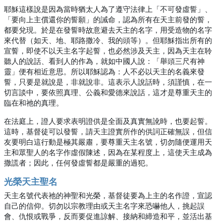
耶穌這樣說是因為當時猶太人為了遵守法律上「不可發虛誓」、
「要向上主償還你的誓願」的誡命，認為所有在天主前發的誓，
都要兌現。於是在發誓時故意避去天主的名字，用受造物的名字
來代替（如天、地、耶路撒冷、我的頭等）。但耶穌指出所有的
宣誓，即使不以天主名字起誓，也必然涉及天主，因為天主在聆
聽人的說話、看到人的作為，就如中國人說：「舉頭三尺有神
靈」便有相近意思。所以耶穌認為：人不必以天主的名義來發
誓，只要是就說是，非就說非。這表示人說話時，須謹慎，在一
切言談中，要依照真理、公義和愛德來說話，這才是尊重天主的
臨在和祂的真理。
在法庭上，證人要求表明證供是全面及真實無訛時，也要起誓。
這時，基督徒可以發誓，請天主證實所作的供詞正確無誤，但信
友要明白這行動是極其嚴肅，要尊重天主名號，切勿隨便運用天
主和眾聖人的名字作虛假陳述，因為在某程度上，這使天主成為
撒謊者；因此，任何發虛誓都是嚴重的過犯。
光榮天主聖名
天主名號代表祂的神聖和光榮，基督徒要為上主的名作證，宣認
自己的信仰。切勿以宗教理由或天主名字來恐嚇他人，挑起誤
會、仇恨或戰爭，反而要促進諒解、接納和締造和平，並活出基