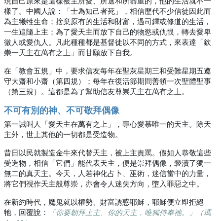
現自己原來是這樣被主所愛、所選和所器重的，他的生活就不一
樣了。中國人說：「士為知己者死」，相信歷代不少信徒因此而
為主犧牲生命；捨棄原有的生活和財富，過司鐸或修道的生活，
一生追隨上主；為了愛天主而放下自己的物慾或仇恨，轉去愛卑
微人或愛仇人。凡此種種都是基督徒以不同的方式，來表達「欽
崇一天主在萬有之上」而甘願放下自我。
在「教會五規」中，要求信友每年在聖灰星期三和受難星期五遵
守大齋和小齋（第四規）；每年在復活節期間善領一次聖體聖事
（第三規）。這都是為了幫助信友尊崇天主在萬有之上。
不可有別的神、不可敬拜偶像
第一誡叫人「愛天主在萬有之上」，專心愛慕唯一的天主。除天
主外，世上其他的一切都是受造物。
昔日以民就製造金牛來代替天主，被上主責罵。假如人恭敬這些
受造物，相信「它們」能代表天主，便是崇拜偶像，褻瀆了獨一
無二的真天主。今天，人若神化占卜、巫術，迷信當中的力量，
將它們視作天主般尊崇，亦會令人迷失方向，墮入罪惡之中。
在新約時代，魔鬼就以權勢、財富誘惑耶穌，耶穌便立即拒絕
牠，回覆說：
「你要朝拜上主、你的天主，唯獨侍奉祂。」（瑪