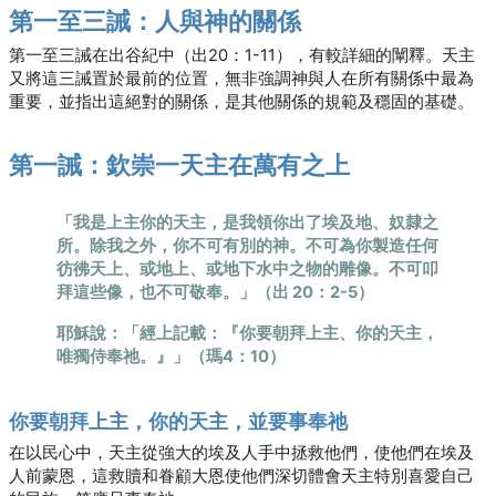
第一至三誡：人與神的關係
第一至三誡在出谷紀中（出20：1-11），有較詳細的闡釋。天主
又將這三誡置於最前的位置，無非強調神與人在所有關係中最為
重要，並指出這絕對的關係，是其他關係的規範及穩固的基礎。
第一誡：欽崇一天主在萬有之上
「我是上主你的天主，是我領你出了埃及地、奴隸之
所。除我之外，你不可有別的神。不可為你製造任何
彷彿天上、或地上、或地下水中之物的雕像。不可叩
拜這些像，也不可敬奉。」（出 20：2-5）
耶穌說：「經上記載：『你要朝拜上主、你的天主，
唯獨侍奉祂。』」（瑪4：10）
你要朝拜上主，你的天主，並要事奉祂
在以民心中，天主從強大的埃及人手中拯救他們，使他們在埃及
人前蒙恩，這救贖和眷顧大恩使他們深切體會天主特別喜愛自己