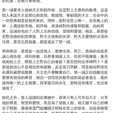
的民族，答應只事奉祂。
第一誡要求人接納天主和朝拜祂，這是對上主應有的敬禮。這是
指人承認天主是那位創造我、救贖我、眷顧我的天主，生命中的
一切恩典都是從祂而來的。同時，面對這世上唯一、至高無上的
神，人應該欽崇祂、朝拜祂，表達絕對的虔敬和順服。由此而
來，這誡命包括了人對上主的信德、望德和愛德。相反，基督徒
若對信德的刻意懷疑、對天主拯救的失望、對天主愛情的冷漠和
仇恨，甚至忘恩負義，都是違反了第一誡。
舉例來說，基督徒一如其他人，都會生病、死亡。患病的信徒若
誠心禱告後，得到痊癒，自然會感謝上主。但若不能康復，會否
就抱怨上主，懷疑上主對自己的眷顧？甚至想到去求神問卜？基
督徒的信心不是相信所有困難，必定迎刃而解，而是相信即使生
命遇到威脅或艱難，天主也不會離棄自己。第一誡正好提醒信徒
要懷有很深的希望，相信一切現世的艱苦或疾病必會過去，最終
就與唯一的上主相遇，得享復活與永生，那時沒有痛苦，也沒有
淚痕了。
除此之外，當人認識到在萬物中，原來只有人可肖似天主，分享
祂的尊貴、智慧和愛情。而且為了拯救人類，祂又賜下自己的獨
生子耶穌。最後派遣門徒繼續主耶穌在世上的使命。信徒若能發