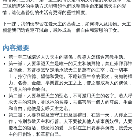
三誡所講述的生活方式能帶領他們以整個生命來回應天主的愛
情，這使基督徒的生活有更深的靈性幅度。
下一課，我們便學習在愛天主的基礎上，如何待人及用物。天主
願意我們透過遵守誡命，最終成為一個自由和蒙恩的子女。
內容撮要
第一至三誡講述人與天主的關係，教導人怎樣過宗教生活。
第一誡：人要承認天主是唯一的天主和朝拜祂，禁止崇拜邪神
及偶像。基督徒需堅定地承認天主是萬有的主宰，在一切事
上，持守信德、望德和愛德。不應錯置生命的優次，例如將權
力、名譽、金錢、享樂置於天主之上，使之能成為人的偶像，
干擾人的生命終向。
第二誡：人要尊重天主的聖名，不可濫用天主的名字。若人呼
求天主的幫助，並以祂的名義，去傷害另一個人的尊嚴、生命
和自由，他便是妄呼天主之名。
第三誡：人要尊重及遵守主日及瞻禮日。在這一天，人停止工
作，特別恭敬天主和行善。人不要被其他人或事所奴役。人要
慶祝主的復活、感念祂的愛，所以在主日要參與彌撒，接受天
主的再創造，和革新自己。