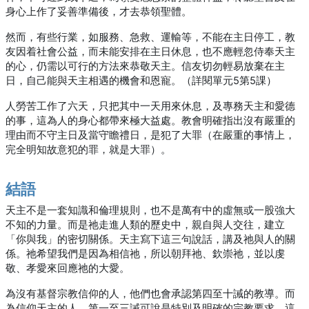
身心上作了妥善準備後，才去恭領聖體。
然而，有些行業，如服務、急救、運輸等，不能在主日停工，教
友因着社會公益，而未能安排在主日休息，也不應輕忽侍奉天主
的心，仍需以可行的方法來恭敬天主。信友切勿輕易放棄在主
日，自己能與天主相遇的機會和恩寵。（詳閱單元5第5課）
人勞苦工作了六天，只把其中一天用來休息，及專務天主和愛德
的事，這為人的身心都帶來極大益處。教會明確指出沒有嚴重的
理由而不守主日及當守瞻禮日，是犯了大罪（在嚴重的事情上，
完全明知故意犯的罪，就是大罪）。
結語
天主不是一套知識和倫理規則，也不是萬有中的虛無或一股強大
不知的力量。而是祂走進人類的歷史中，親自與人交往，建立
「你與我」的密切關係。天主寫下這三句說話，講及祂與人的關
係。祂希望我們是因為相信祂，所以朝拜祂、欽崇祂，並以虔
敬、孝愛來回應祂的大愛。
為沒有基督宗教信仰的人，他們也會承認第四至十誡的教導。而
為信仰天主的人，第一至三誡可說是特別及明確的宗教要求，這